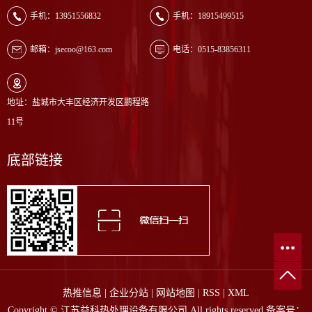
手机：13951556832
手机：18915499515
邮箱：jsecoo@163.com
电话：0515-83856311
地址：盐城市大丰区经济开发区鹏程路
11号
底部链接
热推信息
|
企业分站
|
网站地图
|
RSS
|
XML
Copyright © 江苏益科热处理设备有限公司 All rights reserved 备案号：