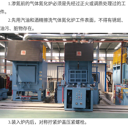
1.渗氮前的气体氮化炉必须是先经过正火或调质处理过的工
件。
2.先用汽油和酒精擦洗气体氮化炉工件表面，不得有锈斑、
油污、脏物存在。
3.装入炉内后，对称拧紧炉盖压紧螺栓。