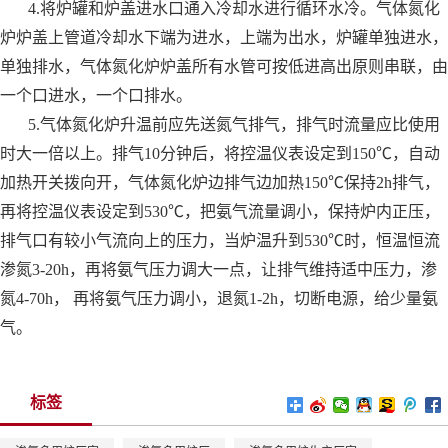
4
.将炉罐和炉盖进水口通入冷却水进行循环水冷。气体氮化
炉炉盖上管道冷却水下端为进水，上端为出水，炉罐单独进水，
单独排水，气体氮化炉炉盖所有水管可按低进高出原则串联，由
一个口进水，一个口排水。
5.气体氮化炉升温前应先送氮气排气，排气时流量应比使用
时大一倍以上。排气10分钟后，将控温仪表设定到150℃，自动
加热开关拨向开，气体氮化炉边排气边加热150℃保持2h排气，
再将控温仪表设定到530℃，把氨气流量调小，保持炉内正压，
排气口有较小气流向上的压力，当炉温升到530℃时，恒温恒流
渗氮3-20h，再将氨气压力调大一点，让排气维持适中压力，渗
氮4-70h， 再将氨气压力调小，退氮1-2h，切断电源，给少量氨
气。
标签