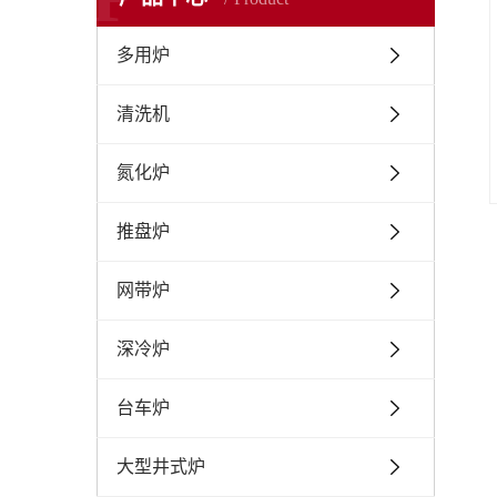
多用炉
清洗机
氮化炉
推盘炉
网带炉
深冷炉
台车炉
大型井式炉