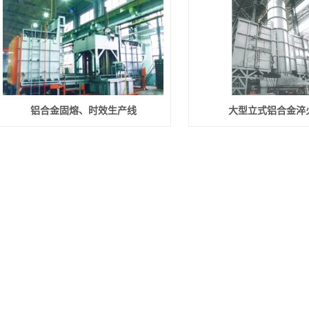
铝合金固熔、时效生产线
大型立式铝合金淬