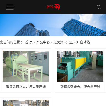
您当前的位置 ：
首 页
>
产品中心
>
退火淬火（正火）自动线
锻造余热正火、淬火生产线
锻造余热正火、淬火生产线