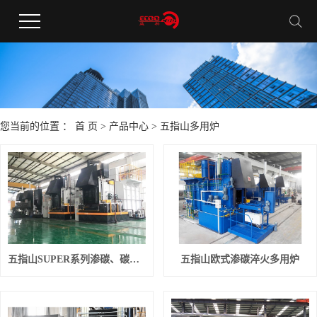
您当前的位置 ：
首 页
>
产品中心
>
五指山多用炉
五指山SUPER系列渗碳、碳氮共渗多用淬火炉生产线
五指山欧式渗碳淬火多用炉