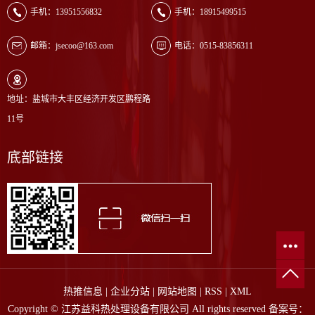
手机：13951556832
手机：18915499515
邮箱：jsecoo@163.com
电话：0515-83856311
地址：盐城市大丰区经济开发区鹏程路
11号
底部链接
热推信息
|
企业分站
|
网站地图
|
RSS
|
XML
Copyright © 江苏益科热处理设备有限公司 All rights reserved 备案号：